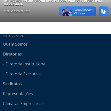
Inteligência Artificial com debate sobre educação profissional
na era da IA
7 DE AGOSTO DE 2026
Mapa do site
INSTITUCIONAL
Quem Somos
Diretorias
- Diretoria Institucional
- Diretoria Executiva
Sindicatos
Representações
Câmaras Empresariais