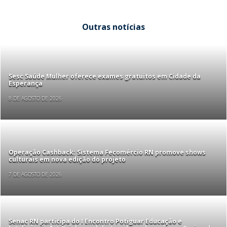
Outras notícias
Sesc Saúde Mulher oferece exames gratuitos em Cidade da
Esperança
8 DE AGOSTO DE 2026
Operação Cashback: Sistema Fecomércio RN promove shows
culturais em nova edição do projeto
7 DE AGOSTO DE 2026
Senac RN participa do I Encontro Potiguar Educação e