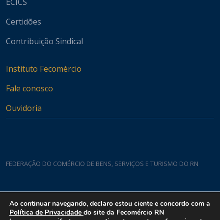
ECICS
Certidões
Contribuição Sindical
Instituto Fecomércio
Fale conosco
Ouvidoria
FEDERAÇÃO DO COMÉRCIO DE BENS, SERVIÇOS E TURISMO DO RN
Casa do Comércio
Ao continuar navegando, declaro estou ciente e concordo com a
Rua Padre João Damasceno, 1935 - Lagoa Nova CEP 59075-760
Política de Privacidade
do site da Fecomércio RN