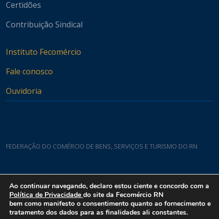
Certidões
Contribuição Sindical
Instituto Fecomércio
Fale conosco
Ouvidoria
FEDERAÇÃO DO COMÉRCIO DE BENS, SERVIÇOS E TURISMO DO RN
Casa do Comércio
Ao continuar navegando, declaro estou ciente e concordo com a
Rua Padre João Damasceno, 1935 - Lagoa Nova CEP 59075-760
Política de Privacidade
do site da Fecomércio RN
bem como manifesto o consentimento quanto ao fornecimento e
tratamento dos dados para as finalidades ali constantes.