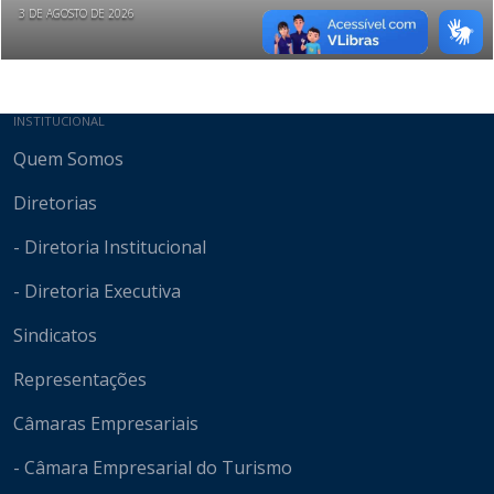
3 DE AGOSTO DE 2026
Mapa do site
INSTITUCIONAL
Quem Somos
Diretorias
- Diretoria Institucional
- Diretoria Executiva
Sindicatos
Representações
Câmaras Empresariais
- Câmara Empresarial do Turismo