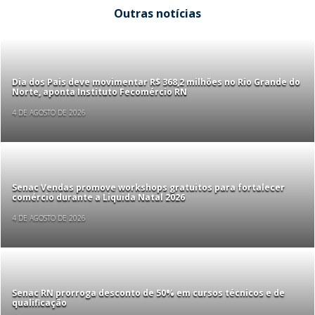
Outras notícias
Dia dos Pais deve movimentar R$ 368,2 milhões no Rio Grande do
Norte, aponta Instituto Fecomércio RN
4 DE AGOSTO DE 2026
Senac Vendas promove workshops gratuitos para fortalecer
comércio durante a Liquida Natal 2026
4 DE AGOSTO DE 2026
Senac RN prorroga desconto de 50% em cursos técnicos e de
qualificação