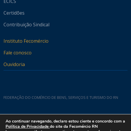
ECICS
Certidões
Contribuição Sindical
Instituto Fecomércio
Fale conosco
Ouvidoria
FEDERAÇÃO DO COMÉRCIO DE BENS, SERVIÇOS E TURISMO DO RN
Casa do Comércio
Ao continuar navegando, declaro estou ciente e concordo com a
Rua Padre João Damasceno, 1935 - Lagoa Nova CEP 59075-760
Política de Privacidade
do site da Fecomércio RN