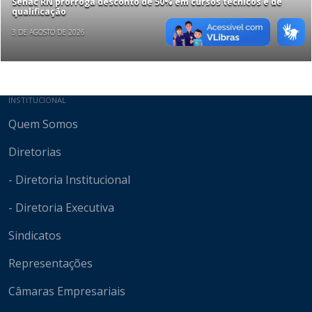
Senac RN prorroga desconto de 50% em cursos técnicos e de
qualificação
3 DE AGOSTO DE 2026
Mapa do site
INSTITUCIONAL
Quem Somos
Diretorias
- Diretoria Institucional
- Diretoria Executiva
Sindicatos
Representações
Câmaras Empresariais