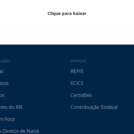
Clique para baixar
CAÇÃO
SERVIÇOS
as
REPIS
icos
ECICS
os
Certidões
ismo do RN
Contribuição Sindical
em Foco
o Diretor de Natal