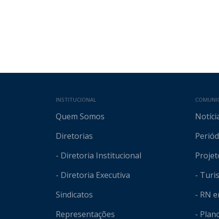
Mapa do site
INSTITUCIONAL
COMUNI
Quem Somos
Notíci
Diretorias
Periód
- Diretoria Institucional
Projet
- Diretoria Executiva
- Tur
Sindicatos
- RN 
Representações
- Plan