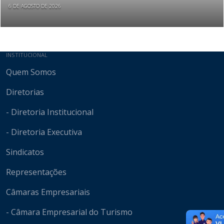
6 DE AGOSTO DE 2026
Mapa do site
INSTITUCIONAL
Quem Somos
Diretorias
- Diretoria Institucional
- Diretoria Executiva
Sindicatos
Representações
Câmaras Empresariais
- Câmara Empresarial do Turismo