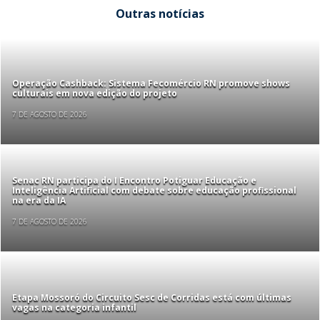
Outras notícias
Operação Cashback: Sistema Fecomércio RN promove shows
culturais em nova edição do projeto
7 DE AGOSTO DE 2026
Senac RN participa do I Encontro Potiguar Educação e
Inteligência Artificial com debate sobre educação profissional
na era da IA
7 DE AGOSTO DE 2026
Etapa Mossoró do Circuito Sesc de Corridas está com últimas
vagas na categoria infantil