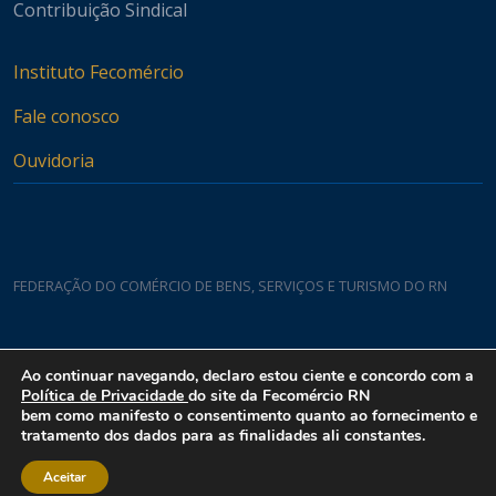
Contribuição Sindical
Instituto Fecomércio
Fale conosco
Ouvidoria
FEDERAÇÃO DO COMÉRCIO DE BENS, SERVIÇOS E TURISMO DO RN
Casa do Comércio
Ao continuar navegando, declaro estou ciente e concordo com a
Rua Padre João Damasceno, 1935 - Lagoa Nova CEP 59075-760
Política de Privacidade
do site da Fecomércio RN
bem como manifesto o consentimento quanto ao fornecimento e
tratamento dos dados para as finalidades ali constantes.
Aceitar