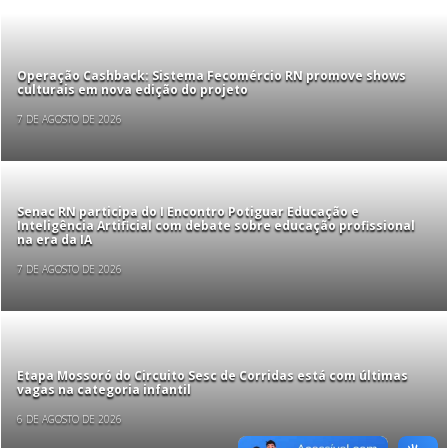
Operação Cashback: Sistema Fecomércio RN promove shows
culturais em nova edição do projeto
7 DE AGOSTO DE 2026
Senac RN participa do I Encontro Potiguar Educação e
Inteligência Artificial com debate sobre educação profissional
na era da IA
7 DE AGOSTO DE 2026
Etapa Mossoró do Circuito Sesc de Corridas está com últimas
vagas na categoria infantil
6 DE AGOSTO DE 2026