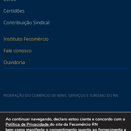
Certidões
Contribuição Sindical
Instituto Fecomércio
Fale conosco
Ouvidoria
FEDERAÇÃO DO COMÉRCIO DE BENS, SERVIÇOS E TURISMO DO RN
Casa do Comércio
Ao continuar navegando, declaro estou ciente e concordo com a
Rua Padre João Damasceno, 1935 - Lagoa Nova CEP 59075-760
Política de Privacidade
do site da Fecomércio RN
bem como manifesto o consentimento quanto ao fornecimento e