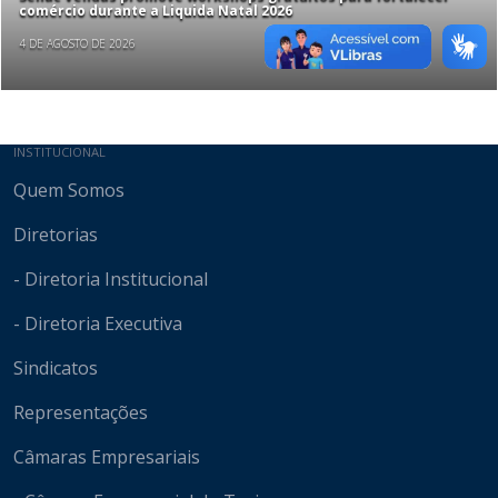
comércio durante a Liquida Natal 2026
4 DE AGOSTO DE 2026
Mapa do site
INSTITUCIONAL
Quem Somos
Diretorias
- Diretoria Institucional
- Diretoria Executiva
Sindicatos
Representações
Câmaras Empresariais