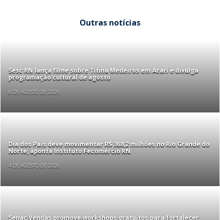
Outras notícias
Sesc RN lança filme sobre Titina Medeiros em Acari e divulga
programação cultural de agosto
6 DE AGOSTO DE 2026
Dia dos Pais deve movimentar R$ 368,2 milhões no Rio Grande do
Norte, aponta Instituto Fecomércio RN
4 DE AGOSTO DE 2026
Senac Vendas promove workshops gratuitos para fortalecer