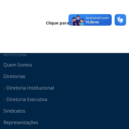
Clique para baixar
Mapa do site
INSTITUCIONAL
Quem Somos
Diretorias
- Diretoria Institucional
- Diretoria Executiva
Sindicatos
Representações