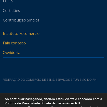
ECICS
Certidões
Contribuição Sindical
Instituto Fecomércio
Fale conosco
Ouvidoria
FEDERAÇÃO DO COMÉRCIO DE BENS, SERVIÇOS E TURISMO DO RN
Casa do Comércio
Ao continuar navegando, declaro estou ciente e concordo com a
Rua Padre João Damasceno, 1935 - Lagoa Nova CEP 59075-760
Política de Privacidade
do site da Fecomércio RN