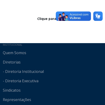
Clique para baixar
Mapa do site
INSTITUCIONAL
Quem Somos
Diretorias
- Diretoria Institucional
- Diretoria Executiva
Sindicatos
Representações