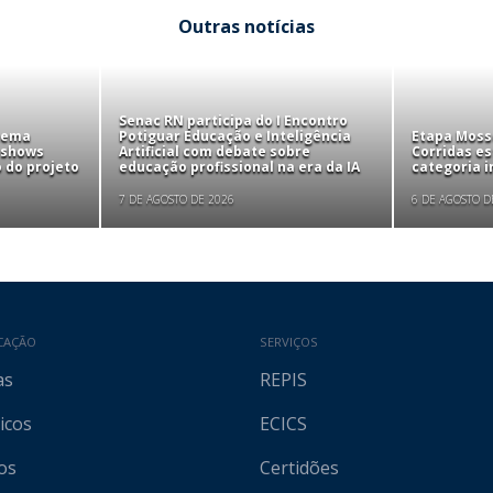
Outras notícias
Senac RN participa do I Encontro
tema
Potiguar Educação e Inteligência
Etapa Mosso
 shows
Artificial com debate sobre
Corridas e
 do projeto
educação profissional na era da IA
categoria i
7 DE AGOSTO DE 2026
6 DE AGOSTO D
CAÇÃO
SERVIÇOS
as
REPIS
icos
ECICS
os
Certidões