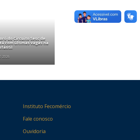
ró do Circuito Sesc de
stá com últimas vagas na
nfantil
E 2026
Instituto Fecomércio
Fale conosco
Ouvidoria