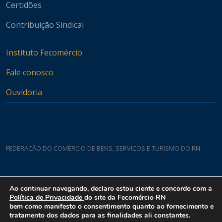
Certidões
Contribuição Sindical
Instituto Fecomércio
Fale conosco
Ouvidoria
FEDERAÇÃO DO COMÉRCIO DE BENS, SERVIÇOS E TURISMO DO RN
Casa do Comércio
Ao continuar navegando, declaro estou ciente e concordo com a
Rua Padre João Damasceno, 1935 - Lagoa Nova CEP 59075-760
Política de Privacidade
do site da Fecomércio RN
bem como manifesto o consentimento quanto ao fornecimento e
tratamento dos dados para as finalidades ali constantes.