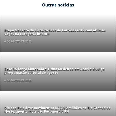
Outras notícias
Etapa Mossoró do Circuito Sesc de Corridas está com últimas
vagas na categoria infantil
6 DE AGOSTO DE 2026
Sesc RN lança filme sobre Titina Medeiros em Acari e divulga
programação cultural de agosto
6 DE AGOSTO DE 2026
Dia dos Pais deve movimentar R$ 368,2 milhões no Rio Grande do
Norte, aponta Instituto Fecomércio RN