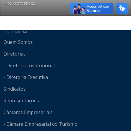
4 DE AGOSTO DE 2026
Mapa do site
INSTITUCIONAL
Quem Somos
Diretorias
- Diretoria Institucional
- Diretoria Executiva
Sindicatos
Representações
Câmaras Empresariais
- Câmara Empresarial do Turismo