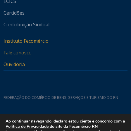
ECICS
Certidões
Contribuição Sindical
Instituto Fecomércio
Fale conosco
Ouvidoria
FEDERAÇÃO DO COMÉRCIO DE BENS, SERVIÇOS E TURISMO DO RN
Casa do Comércio
Ao continuar navegando, declaro estou ciente e concordo com a
Rua Padre João Damasceno, 1935 - Lagoa Nova CEP 59075-760
Política de Privacidade
do site da Fecomércio RN