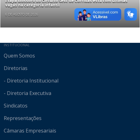
Etapa Mossoró do Circuito Sesc de Corridas está com últimas
vagas na categoria infantil
6 DE AGOSTO DE 2026
Mapa do site
INSTITUCIONAL
Quem Somos
Diretorias
- Diretoria Institucional
- Diretoria Executiva
Sindicatos
Representações
Câmaras Empresariais