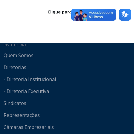
Clique para baixar
Mapa do site
INSTITUCIONAL
Quem Somos
Diretorias
- Diretoria Institucional
- Diretoria Executiva
Sindicatos
Representações
Câmaras Empresariais