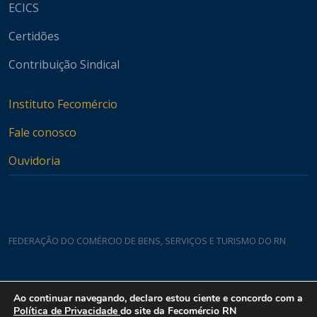
ECICS
Certidões
Contribuição Sindical
Instituto Fecomércio
Fale conosco
Ouvidoria
FEDERAÇÃO DO COMÉRCIO DE BENS, SERVIÇOS E TURISMO DO RN
Casa do Comércio
Ao continuar navegando, declaro estou ciente e concordo com a
Rua Padre João Damasceno, 1935 - Lagoa Nova CEP 59075-760
Política de Privacidade
do site da Fecomércio RN