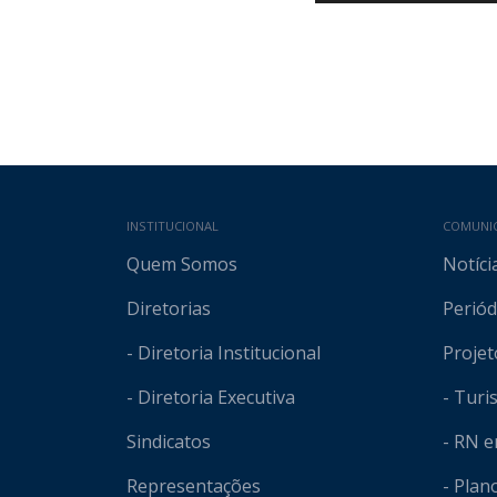
Mapa do site
INSTITUCIONAL
COMUNI
Quem Somos
Notíci
Diretorias
Periód
- Diretoria Institucional
Projet
- Diretoria Executiva
- Tur
Sindicatos
- RN 
Representações
- Plan