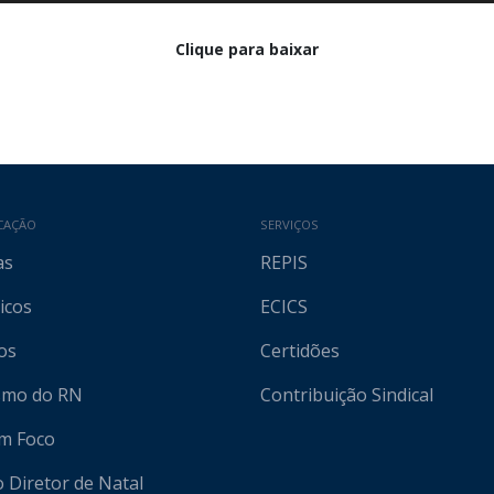
Clique para baixar
CAÇÃO
SERVIÇOS
as
REPIS
icos
ECICS
os
Certidões
ismo do RN
Contribuição Sindical
em Foco
o Diretor de Natal