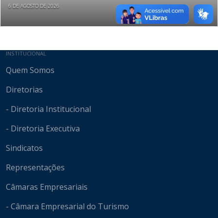
6 DE AGOSTO DE 2026
Mapa do site
INSTITUCIONAL
Quem Somos
Diretorias
- Diretoria Institucional
- Diretoria Executiva
Sindicatos
Representações
Câmaras Empresariais
- Câmara Empresarial do Turismo