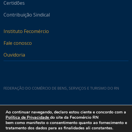
Certidões
Contribuição Sindical
Instituto Fecomércio
Fale conosco
Ouvidoria
FEDERAÇÃO DO COMÉRCIO DE BENS, SERVIÇOS E TURISMO DO RN
Casa do Comércio
Ao continuar navegando, declaro estou ciente e concordo com a
Rua Padre João Damasceno, 1935 - Lagoa Nova CEP 59075-760
Política de Privacidade
do site da Fecomércio RN
bem como manifesto o consentimento quanto ao fornecimento e
tratamento dos dados para as finalidades ali constantes.