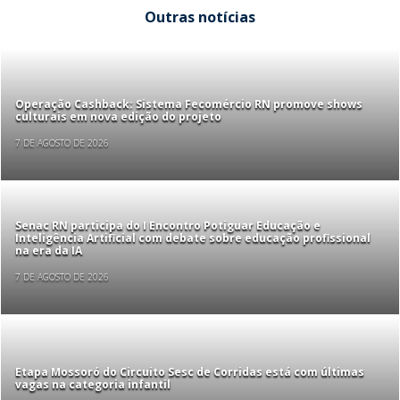
Outras notícias
Operação Cashback: Sistema Fecomércio RN promove shows
culturais em nova edição do projeto
7 DE AGOSTO DE 2026
Senac RN participa do I Encontro Potiguar Educação e
Inteligência Artificial com debate sobre educação profissional
na era da IA
7 DE AGOSTO DE 2026
Etapa Mossoró do Circuito Sesc de Corridas está com últimas
vagas na categoria infantil