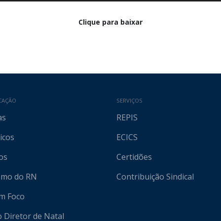
Clique para baixar
CAÇÃO
SERVIÇOS
as
REPIS
icos
ECICS
os
Certidões
ismo do RN
Contribuição Sindical
em Foco
o Diretor de Natal