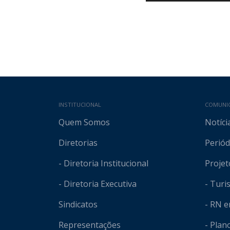
Mapa do site
INSTITUCIONAL
COMUNI
Quem Somos
Notíci
Diretorias
Periód
- Diretoria Institucional
Projet
- Diretoria Executiva
- Tur
Sindicatos
- RN 
Representações
- Plan