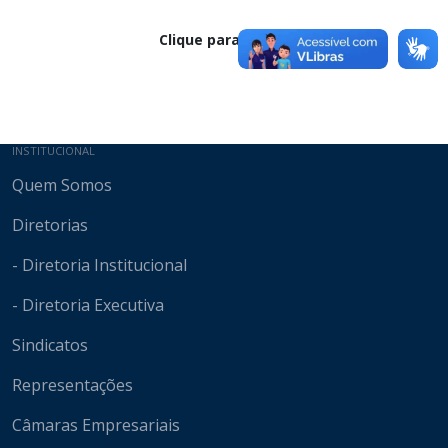
Clique para baixar
Mapa do site
INSTITUCIONAL
Quem Somos
Diretorias
- Diretoria Institucional
- Diretoria Executiva
Sindicatos
Representações
Câmaras Empresariais