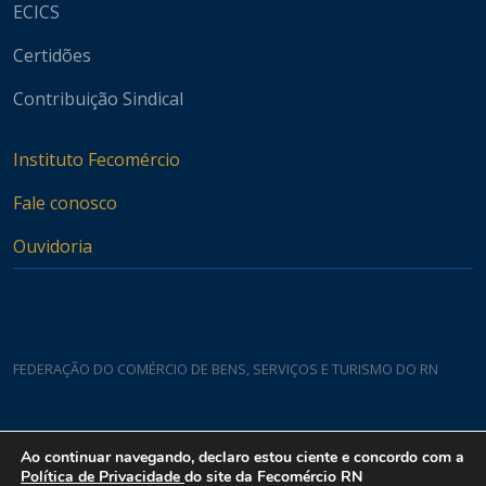
ECICS
Certidões
Contribuição Sindical
Instituto Fecomércio
Fale conosco
Ouvidoria
FEDERAÇÃO DO COMÉRCIO DE BENS, SERVIÇOS E TURISMO DO RN
Casa do Comércio
Ao continuar navegando, declaro estou ciente e concordo com a
Rua Padre João Damasceno, 1935 - Lagoa Nova CEP 59075-760
Política de Privacidade
do site da Fecomércio RN