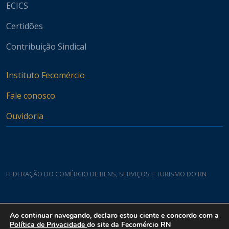
ECICS
Certidões
Contribuição Sindical
Instituto Fecomércio
Fale conosco
Ouvidoria
FEDERAÇÃO DO COMÉRCIO DE BENS, SERVIÇOS E TURISMO DO RN
Casa do Comércio
Ao continuar navegando, declaro estou ciente e concordo com a
Rua Padre João Damasceno, 1935 - Lagoa Nova CEP 59075-760
Política de Privacidade
do site da Fecomércio RN