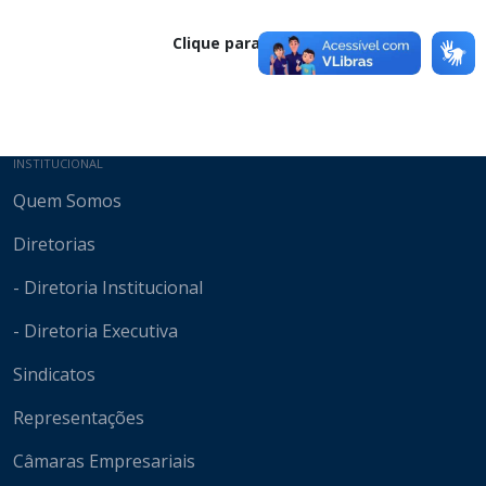
Clique para baixar
Mapa do site
INSTITUCIONAL
Quem Somos
Diretorias
- Diretoria Institucional
- Diretoria Executiva
Sindicatos
Representações
Câmaras Empresariais