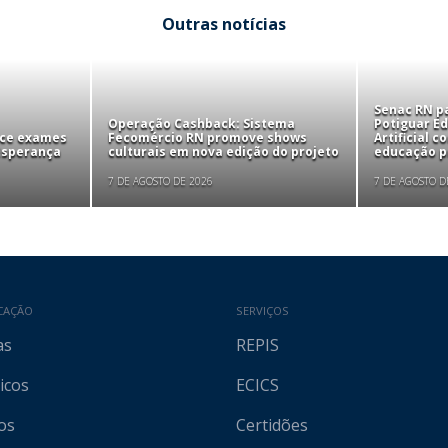
Outras notícias
Senac RN pa
Operação Cashback: Sistema
Potiguar Ed
ece exames
Fecomércio RN promove shows
Artificial 
 Esperança
culturais em nova edição do projeto
educação pr
7 DE AGOSTO DE 2026
7 DE AGOSTO D
CAÇÃO
SERVIÇOS
as
REPIS
icos
ECICS
os
Certidões