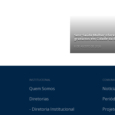
Sesc Saúde Mulher ofer
gratuitos em Cidade da
8 DE AGOSTO DE 2026
Mapa do site
INSTITUCIONAL
COMUNI
Quem Somos
Notíci
Diretorias
Periód
- Diretoria Institucional
Projet