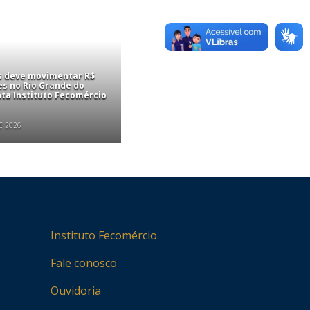
is deve movimentar R$
es no Rio Grande do
nta Instituto Fecomércio
E 2026
Instituto Fecomércio
Fale conosco
Ouvidoria