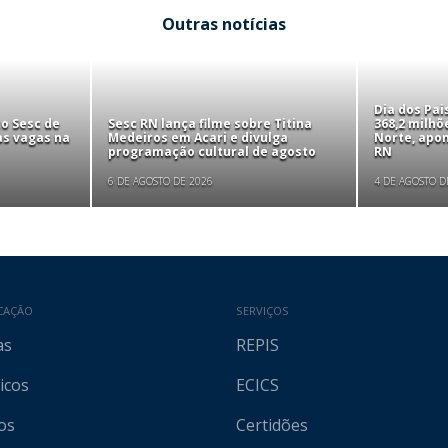
Outras notícias
Dia dos Pa
to Sesc de
Sesc RN lança filme sobre Titina
368,2 milhõ
as vagas na
Medeiros em Acari e divulga
Norte, apo
programação cultural de agosto
RN
6 DE AGOSTO DE 2026
4 DE AGOSTO D
CAÇÃO
SERVIÇOS
as
REPIS
icos
ECICS
os
Certidões