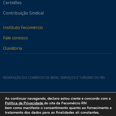
Certidões
Contribuição Sindical
Instituto Fecomércio
Fale conosco
Ouvidoria
FEDERAÇÃO DO COMÉRCIO DE BENS, SERVIÇOS E TURISMO DO RN
Casa do Comércio
Ao continuar navegando, declaro estou ciente e concordo com a
Rua Padre João Damasceno, 1935 - Lagoa Nova CEP 59075-760
Política de Privacidade
do site da Fecomércio RN
bem como manifesto o consentimento quanto ao fornecimento e
tratamento dos dados para as finalidades ali constantes.