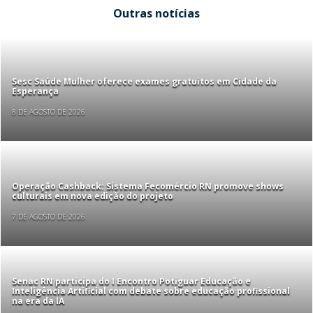
Outras notícias
Sesc Saúde Mulher oferece exames gratuitos em Cidade da
Esperança
8 DE AGOSTO DE 2026
Operação Cashback: Sistema Fecomércio RN promove shows
culturais em nova edição do projeto
7 DE AGOSTO DE 2026
Senac RN participa do I Encontro Potiguar Educação e
Inteligência Artificial com debate sobre educação profissional
na era da IA