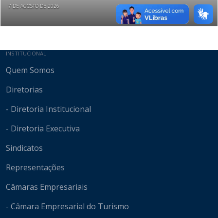
7 DE AGOSTO DE 2026
Mapa do site
INSTITUCIONAL
Quem Somos
Diretorias
- Diretoria Institucional
- Diretoria Executiva
Sindicatos
Representações
Câmaras Empresariais
- Câmara Empresarial do Turismo