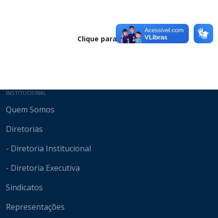
Clique para baixar
Mapa do site
INSTITUCIONAL
Quem Somos
Diretorias
- Diretoria Institucional
- Diretoria Executiva
Sindicatos
Representações