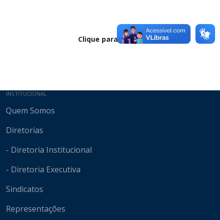
Clique para baixar
Mapa do site
INSTITUCIONAL
Quem Somos
Diretorias
- Diretoria Institucional
- Diretoria Executiva
Sindicatos
Representações