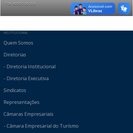
7 DE AGOSTO DE 2026
Mapa do site
INSTITUCIONAL
Quem Somos
Diretorias
- Diretoria Institucional
- Diretoria Executiva
Sindicatos
Representações
Câmaras Empresariais
- Câmara Empresarial do Turismo