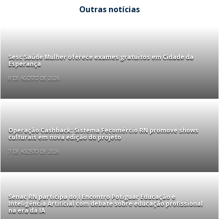
Outras notícias
Sesc Saúde Mulher oferece exames gratuitos em Cidade da
Esperança
8 DE AGOSTO DE 2026
Operação Cashback: Sistema Fecomércio RN promove shows
culturais em nova edição do projeto
7 DE AGOSTO DE 2026
Senac RN participa do I Encontro Potiguar Educação e
Inteligência Artificial com debate sobre educação profissional
na era da IA