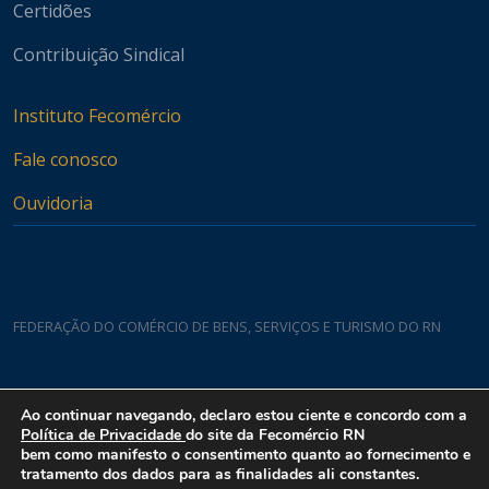
Certidões
Contribuição Sindical
Instituto Fecomércio
Fale conosco
Ouvidoria
FEDERAÇÃO DO COMÉRCIO DE BENS, SERVIÇOS E TURISMO DO RN
Casa do Comércio
Ao continuar navegando, declaro estou ciente e concordo com a
Rua Padre João Damasceno, 1935 - Lagoa Nova CEP 59075-760
Política de Privacidade
do site da Fecomércio RN
bem como manifesto o consentimento quanto ao fornecimento e
tratamento dos dados para as finalidades ali constantes.