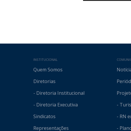
Mapa do site
INSTITUCIONAL
COMUNI
Quem Somos
Notíci
Diretorias
Periód
- Diretoria Institucional
Projet
- Diretoria Executiva
- Tur
Sindicatos
- RN 
Representações
- Plan