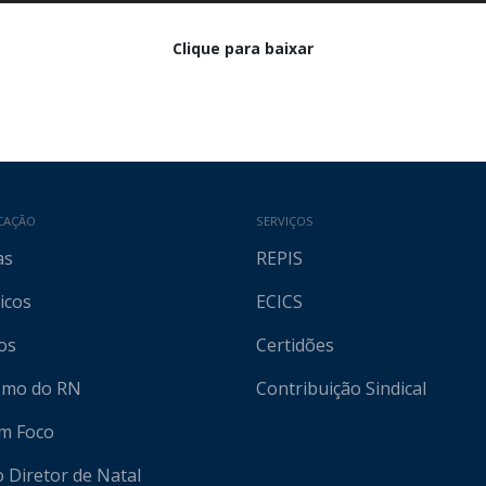
Clique para baixar
CAÇÃO
SERVIÇOS
as
REPIS
icos
ECICS
os
Certidões
ismo do RN
Contribuição Sindical
em Foco
o Diretor de Natal