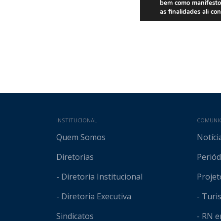
Mapa do site
INSTITUCIONAL
COMUNI
Quem Somos
Notíci
Diretorias
Periód
- Diretoria Institucional
Projet
- Diretoria Executiva
- Tur
Sindicatos
- RN 