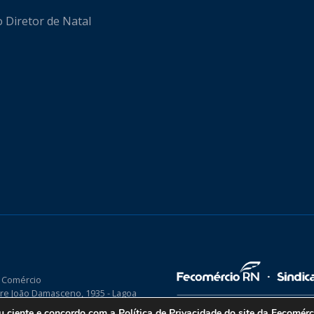
o Diretor de Natal
 Comércio
re João Damasceno, 1935 - Lagoa
P 59075-760
ou ciente e concordo com a
Política de Privacidade
do site da Fecomér