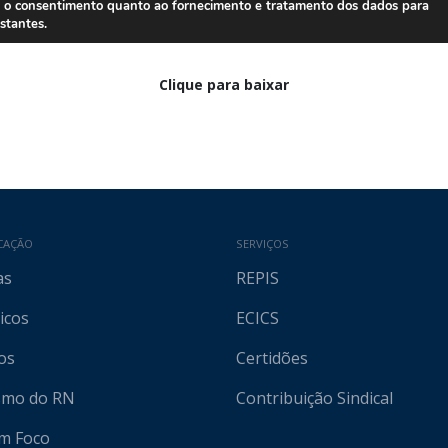
Clique para baixar
CAÇÃO
SERVIÇOS
as
REPIS
icos
ECICS
os
Certidões
ismo do RN
Contribuição Sindical
em Foco