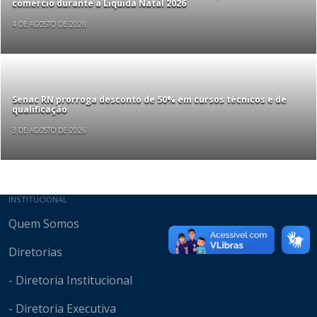
comércio durante a Liquida Natal 2026
4 DE AGOSTO DE 2026
Senac RN prorroga desconto de 50% em cursos técnicos e de
qualificação
3 DE AGOSTO DE 2026
Mapa do site
INSTITUCIONAL
Quem Somos
Diretorias
- Diretoria Institucional
- Diretoria Executiva