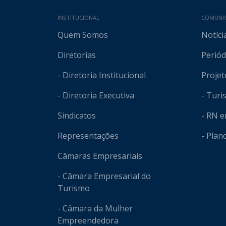
Mapa do site
INSTITUCIONAL
COMUNI
Quem Somos
Notíci
Diretorias
Periód
- Diretoria Institucional
Projet
- Diretoria Executiva
- Tur
Sindicatos
- RN 
Representações
- Plan
Câmaras Empresariais
- Câmara Empresarial do
Turismo
- Câmara da Mulher
Empreendedora