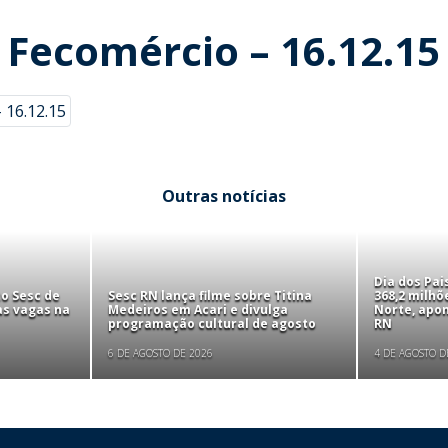
 Fecomércio – 16.12.15
 16.12.15
Outras notícias
Dia dos Pa
to Sesc de
Sesc RN lança filme sobre Titina
368,2 milhõ
as vagas na
Medeiros em Acari e divulga
Norte, apo
programação cultural de agosto
RN
6 DE AGOSTO DE 2026
4 DE AGOSTO D