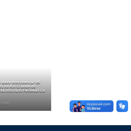
is deve movimentar R$
es no Rio Grande do
nta Instituto Fecomércio
E 2026