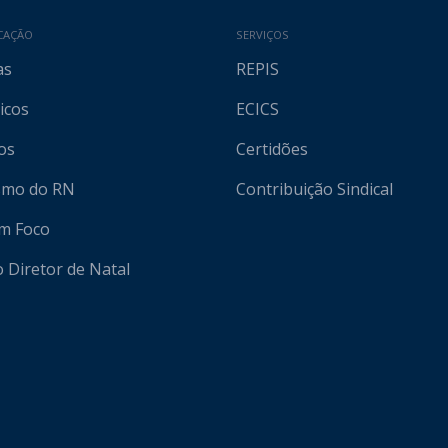
CAÇÃO
SERVIÇOS
as
REPIS
icos
ECICS
os
Certidões
ismo do RN
Contribuição Sindical
em Foco
o Diretor de Natal