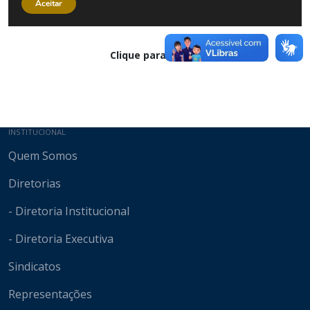
Clique para baixar
Mapa do site
INSTITUCIONAL
Quem Somos
Diretorias
- Diretoria Institucional
- Diretoria Executiva
Sindicatos
Representações