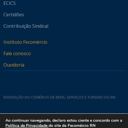
ECICS
Certidões
Contribuição Sindical
Instituto Fecomércio
Fale conosco
Ouvidoria
FEDERAÇÃO DO COMÉRCIO DE BENS, SERVIÇOS E TURISMO DO RN
Casa do Comércio
Ao continuar navegando, declaro estou ciente e concordo com a
Rua Padre João Damasceno, 1935 - Lagoa Nova CEP 59075-760
Política de Privacidade
do site da Fecomércio RN