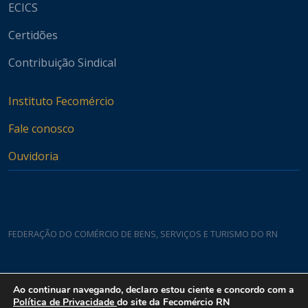
ECICS
Certidões
Contribuição Sindical
Instituto Fecomércio
Fale conosco
Ouvidoria
FEDERAÇÃO DO COMÉRCIO DE BENS, SERVIÇOS E TURISMO DO RN
Casa do Comércio
Ao continuar navegando, declaro estou ciente e concordo com a
Rua Padre João Damasceno, 1935 - Lagoa Nova CEP 59075-760
Política de Privacidade
do site da Fecomércio RN