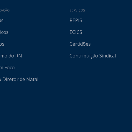
CAÇÃO
SERVIÇOS
as
REPIS
icos
ECICS
os
Certidões
ismo do RN
Contribuição Sindical
em Foco
o Diretor de Natal