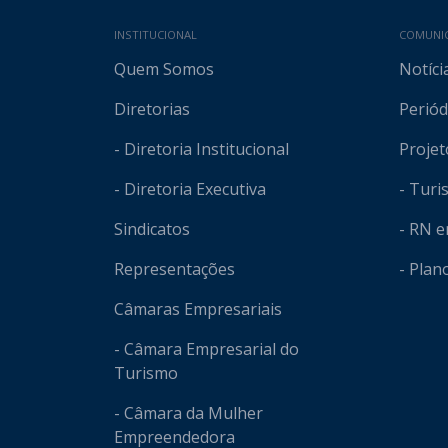
Mapa do site
INSTITUCIONAL
COMUNI
Quem Somos
Notíci
Diretorias
Periód
- Diretoria Institucional
Projet
- Diretoria Executiva
- Tur
Sindicatos
- RN 
Representações
- Plan
Câmaras Empresariais
- Câmara Empresarial do
Turismo
- Câmara da Mulher
Empreendedora