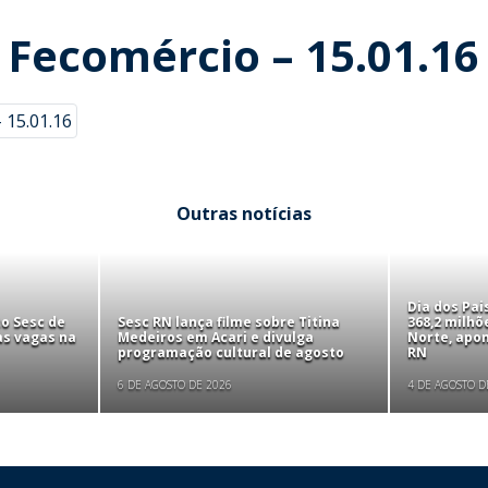
 Fecomércio – 15.01.16
 15.01.16
Outras notícias
Dia dos Pa
to Sesc de
Sesc RN lança filme sobre Titina
368,2 milhõ
as vagas na
Medeiros em Acari e divulga
Norte, apo
programação cultural de agosto
RN
6 DE AGOSTO DE 2026
4 DE AGOSTO D