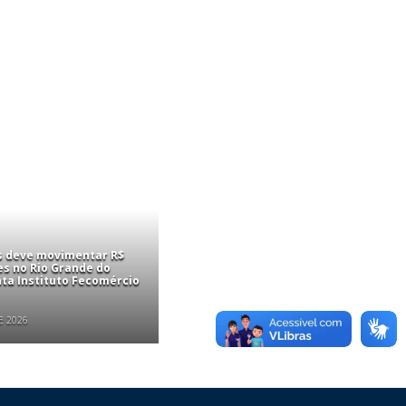
is deve movimentar R$
es no Rio Grande do
nta Instituto Fecomércio
E 2026