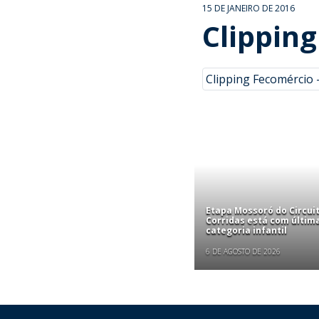
15 DE JANEIRO DE 2016
Clipping
Clipping Fecomércio -
Etapa Mossoró do Circui
Corridas está com últim
categoria infantil
6 DE AGOSTO DE 2026