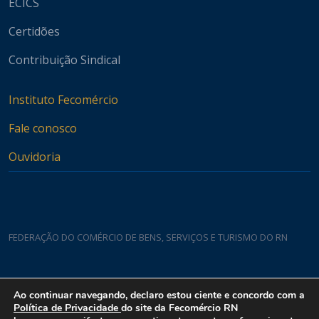
ECICS
Certidões
Contribuição Sindical
Instituto Fecomércio
Fale conosco
Ouvidoria
FEDERAÇÃO DO COMÉRCIO DE BENS, SERVIÇOS E TURISMO DO RN
Casa do Comércio
Ao continuar navegando, declaro estou ciente e concordo com a
Rua Padre João Damasceno, 1935 - Lagoa Nova CEP 59075-760
Política de Privacidade
do site da Fecomércio RN