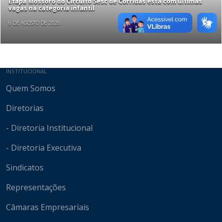
Etapa Mossoró do Circuito Sesc de Corridas está com últimas
vagas na categoria infantil
6 DE AGOSTO DE 2026
Mapa do site
INSTITUCIONAL
Quem Somos
Diretorias
- Diretoria Institucional
- Diretoria Executiva
Sindicatos
Representações
Câmaras Empresariais