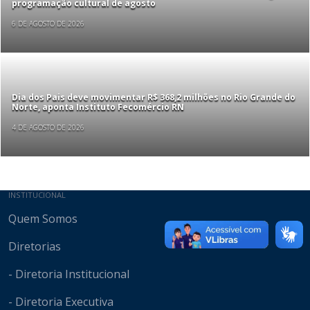
programação cultural de agosto
6 DE AGOSTO DE 2026
Dia dos Pais deve movimentar R$ 368,2 milhões no Rio Grande do
Norte, aponta Instituto Fecomércio RN
4 DE AGOSTO DE 2026
Mapa do site
INSTITUCIONAL
Quem Somos
Diretorias
- Diretoria Institucional
- Diretoria Executiva