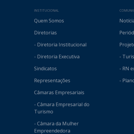
Mapa do site
INSTITUCIONAL
COMUNI
Quem Somos
Notíci
Diretorias
Periód
- Diretoria Institucional
Projet
- Diretoria Executiva
- Tur
Sindicatos
- RN 
Representações
- Plan
Câmaras Empresariais
- Câmara Empresarial do
Turismo
- Câmara da Mulher
Empreendedora