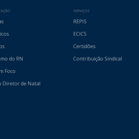
CAÇÃO
SERVIÇOS
as
REPIS
icos
ECICS
os
Certidões
ismo do RN
Contribuição Sindical
em Foco
o Diretor de Natal