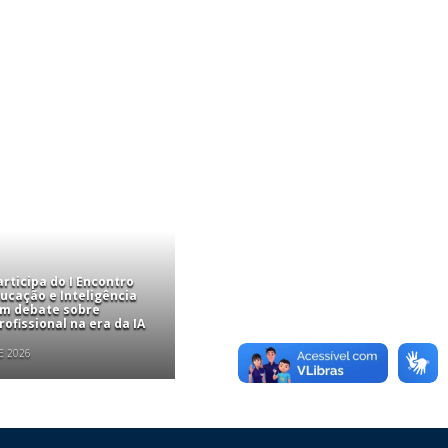
rticipa do I Encontro
ucação e Inteligência
com debate sobre
ofissional na era da IA
E 2026