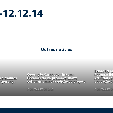
-12.12.14
Outras notícias
Senac RN pa
Operação Cashback: Sistema
Potiguar Ed
ece exames
Fecomércio RN promove shows
Artificial 
 Esperança
culturais em nova edição do projeto
educação pr
7 DE AGOSTO DE 2026
7 DE AGOSTO D