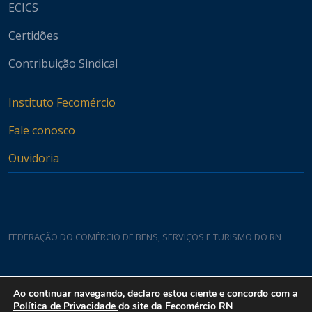
ECICS
Certidões
Contribuição Sindical
Instituto Fecomércio
Fale conosco
Ouvidoria
FEDERAÇÃO DO COMÉRCIO DE BENS, SERVIÇOS E TURISMO DO RN
Casa do Comércio
Ao continuar navegando, declaro estou ciente e concordo com a
Rua Padre João Damasceno, 1935 - Lagoa Nova CEP 59075-760
Política de Privacidade
do site da Fecomércio RN