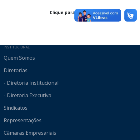
Clique para baixar
Mapa do site
INSTITUCIONAL
Quem Somos
Diretorias
- Diretoria Institucional
- Diretoria Executiva
Sindicatos
Representações
Câmaras Empresariais