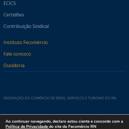
ECICS
Certidões
Contribuição Sindical
Instituto Fecomércio
Fale conosco
Ouvidoria
FEDERAÇÃO DO COMÉRCIO DE BENS, SERVIÇOS E TURISMO DO RN
Casa do Comércio
Ao continuar navegando, declaro estou ciente e concordo com a
Rua Padre João Damasceno, 1935 - Lagoa Nova CEP 59075-760
Política de Privacidade
do site da Fecomércio RN