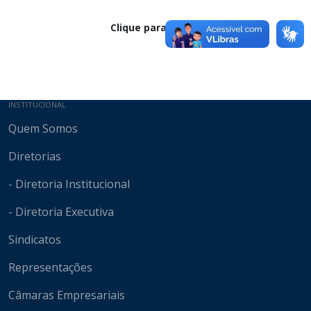
Clique para baixar
Mapa do site
INSTITUCIONAL
Quem Somos
Diretorias
- Diretoria Institucional
- Diretoria Executiva
Sindicatos
Representações
Câmaras Empresariais