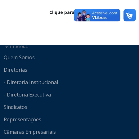
Clique para baixar
Mapa do site
INSTITUCIONAL
Quem Somos
Diretorias
- Diretoria Institucional
- Diretoria Executiva
Sindicatos
Representações
Câmaras Empresariais