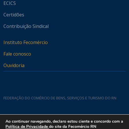
ECICS
Certidões
Contribuição Sindical
Instituto Fecomércio
Fale conosco
Ouvidoria
FEDERAÇÃO DO COMÉRCIO DE BENS, SERVIÇOS E TURISMO DO RN
Casa do Comércio
Ao continuar navegando, declaro estou ciente e concordo com a
Rua Padre João Damasceno, 1935 - Lagoa Nova CEP 59075-760
Política de Privacidade
do site da Fecomércio RN