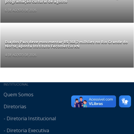
programação cultural de agosto
6 DE AGOSTO DE 2026
Dia dos Pais deve movimentar R$ 368,2 milhões no Rio Grande do
Norte, aponta Instituto Fecomércio RN
4 DE AGOSTO DE 2026
Mapa do site
INSTITUCIONAL
Quem Somos
Diretorias
- Diretoria Institucional
- Diretoria Executiva