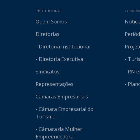
Mapa do site
INSTITUCIONAL
COMUNI
Quem Somos
Notíci
Diretorias
Periód
- Diretoria Institucional
Projet
- Diretoria Executiva
- Tur
Sindicatos
- RN 
Representações
- Plan
Câmaras Empresariais
- Câmara Empresarial do
Turismo
- Câmara da Mulher
Empreendedora