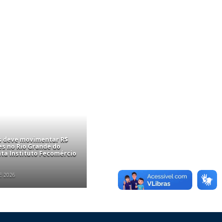
is deve movimentar R$
es no Rio Grande do
nta Instituto Fecomércio
E 2026