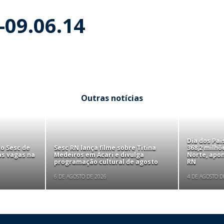
-09.06.14
Outras notícias
Dia dos Pa
to Sesc de
Sesc RN lança filme sobre Titina
368,2 milhõ
as vagas na
Medeiros em Acari e divulga
Norte, apo
programação cultural de agosto
RN
6 DE AGOSTO DE 2026
4 DE AGOSTO D