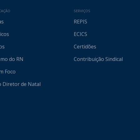
CAÇÃO
SERVIÇOS
as
REPIS
icos
ECICS
os
Certidões
ismo do RN
Contribuição Sindical
em Foco
o Diretor de Natal