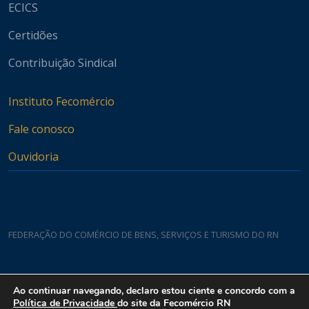
ECICS
Certidões
Contribuição Sindical
Instituto Fecomércio
Fale conosco
Ouvidoria
FEDERAÇÃO DO COMÉRCIO DE BENS, SERVIÇOS E TURISMO DO RN
Casa do Comércio
Ao continuar navegando, declaro estou ciente e concordo com a
Rua Padre João Damasceno, 1935 - Lagoa Nova CEP 59075-760
Política de Privacidade
do site da Fecomércio RN