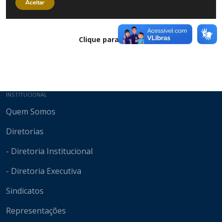
Clique para baixar
Mapa do site
INSTITUCIONAL
Quem Somos
Diretorias
- Diretoria Institucional
- Diretoria Executiva
Sindicatos
Representações