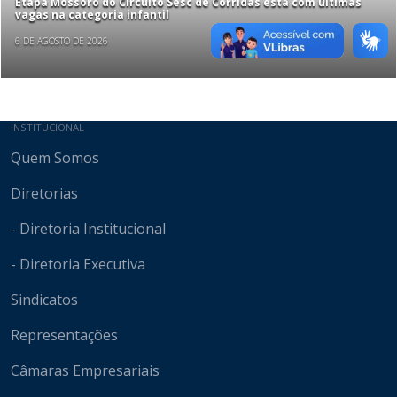
Etapa Mossoró do Circuito Sesc de Corridas está com últimas
vagas na categoria infantil
6 DE AGOSTO DE 2026
Mapa do site
INSTITUCIONAL
Quem Somos
Diretorias
- Diretoria Institucional
- Diretoria Executiva
Sindicatos
Representações
Câmaras Empresariais