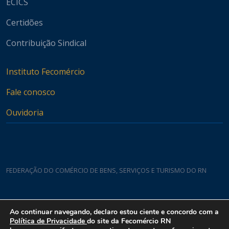
ECICS
Certidões
Contribuição Sindical
Instituto Fecomércio
Fale conosco
Ouvidoria
FEDERAÇÃO DO COMÉRCIO DE BENS, SERVIÇOS E TURISMO DO RN
Casa do Comércio
Ao continuar navegando, declaro estou ciente e concordo com a
Rua Padre João Damasceno, 1935 - Lagoa Nova CEP 59075-760
Política de Privacidade
do site da Fecomércio RN