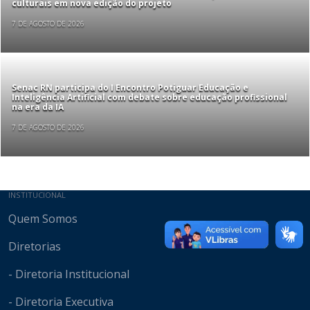
culturais em nova edição do projeto
7 DE AGOSTO DE 2026
Senac RN participa do I Encontro Potiguar Educação e
Inteligência Artificial com debate sobre educação profissional
na era da IA
7 DE AGOSTO DE 2026
Mapa do site
INSTITUCIONAL
Quem Somos
Diretorias
- Diretoria Institucional
- Diretoria Executiva