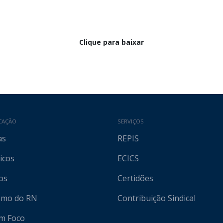
Clique para baixar
CAÇÃO
SERVIÇOS
as
REPIS
icos
ECICS
os
Certidões
ismo do RN
Contribuição Sindical
em Foco