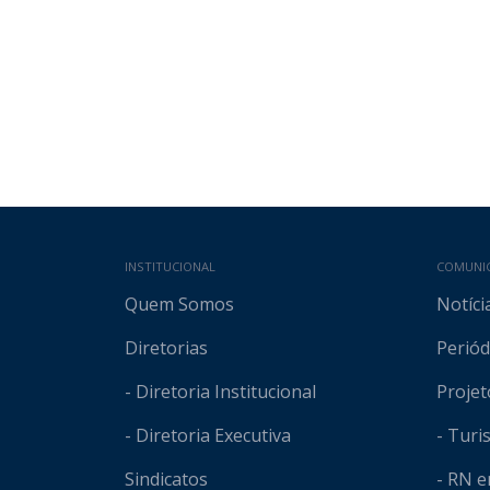
Mapa do site
INSTITUCIONAL
COMUNI
Quem Somos
Notíci
Diretorias
Periód
- Diretoria Institucional
Projet
- Diretoria Executiva
- Tur
Sindicatos
- RN 