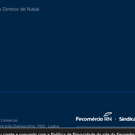
o Diretor de Natal
 Comércio
re João Damasceno, 1935 - Lagoa
P 59075-760
ou ciente e concordo com a
Política de Privacidade
do site da Fecomér