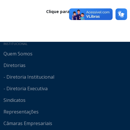
Clique para baixar
Mapa do site
INSTITUCIONAL
Quem Somos
Diretorias
- Diretoria Institucional
- Diretoria Executiva
Sindicatos
Representações
Câmaras Empresariais