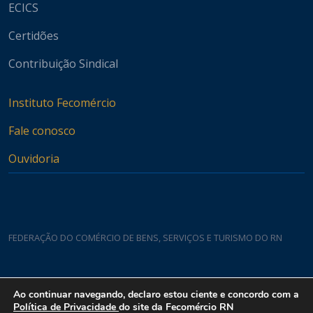
ECICS
Certidões
Contribuição Sindical
Instituto Fecomércio
Fale conosco
Ouvidoria
FEDERAÇÃO DO COMÉRCIO DE BENS, SERVIÇOS E TURISMO DO RN
Casa do Comércio
Ao continuar navegando, declaro estou ciente e concordo com a
Rua Padre João Damasceno, 1935 - Lagoa Nova CEP 59075-760
Política de Privacidade
do site da Fecomércio RN