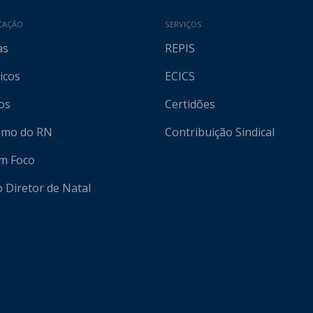
CAÇÃO
SERVIÇOS
as
REPIS
icos
ECICS
os
Certidões
ismo do RN
Contribuição Sindical
em Foco
o Diretor de Natal