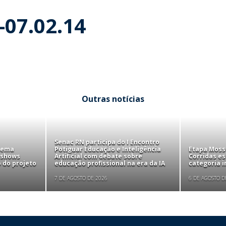
-07.02.14
Outras notícias
Senac RN participa do I Encontro
tema
Potiguar Educação e Inteligência
Etapa Mosso
 shows
Artificial com debate sobre
Corridas e
 do projeto
educação profissional na era da IA
categoria i
7 DE AGOSTO DE 2026
6 DE AGOSTO D