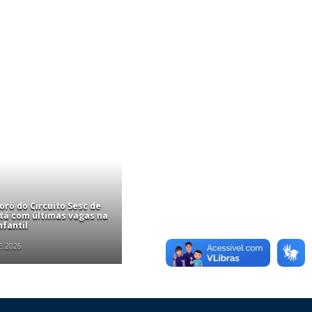
ró do Circuito Sesc de
stá com últimas vagas na
nfantil
E 2026