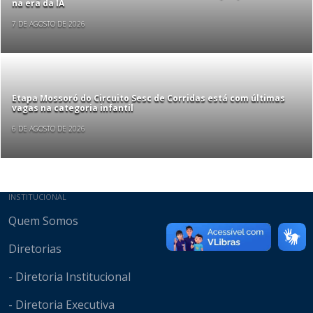
na era da IA
7 DE AGOSTO DE 2026
Etapa Mossoró do Circuito Sesc de Corridas está com últimas
vagas na categoria infantil
6 DE AGOSTO DE 2026
Mapa do site
INSTITUCIONAL
Quem Somos
Diretorias
- Diretoria Institucional
- Diretoria Executiva