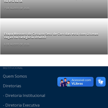
na era da IA
7 DE AGOSTO DE 2026
Etapa Mossoró do Circuito Sesc de Corridas está com últimas
vagas na categoria infantil
6 DE AGOSTO DE 2026
Mapa do site
INSTITUCIONAL
Quem Somos
Diretorias
- Diretoria Institucional
- Diretoria Executiva